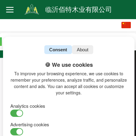
临沂佰特木业有限公司
中文
English
旗下公司
Consent
About
🍪 We use cookies
佰特集团总部位于中国板材基地临沂市，是集单
To improve your browsing experience, we use cookies to
板、板材、机械、进出口等为一体的企业集团。
remember your preferences, analyze traffic, and personalize
content and ads. You can accept all cookies or customize
旗下企业
your settings.
加蓬金山木业
加蓬双盛木业
Analytics cookies
加蓬天际木业
临沂佰特木业有限公司
Advertising cookies
临沂驰立进出口有限公司
临沂双盛木业有限公司