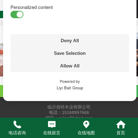
Personalized content
Deny All
Save Selection
Allow All
Powered by
Liyi Bait Group
Top
临沂佰特木业有限公司
电话：15168997666
邮箱：sales@lybait.com
电脑版
电话咨询
在线留言
在线地图
首页